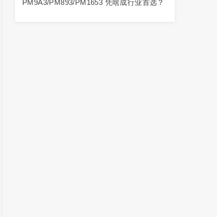
PM9A3/PM893/PM1653 凭啥成行业首选？