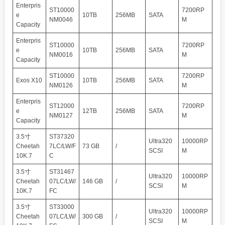
Enterpris
ST10000
7200RP
e
10TB
256MB
SATA
NM0046
M
Capacity
Enterpris
ST10000
7200RP
e
10TB
256MB
SATA
NM0016
M
Capacity
ST10000
7200RP
Exos X10
10TB
256MB
SATA
NM0126
M
Enterpris
ST12000
7200RP
e
12TB
256MB
SATA
NM0127
M
Capacity
3.5寸
ST37320
Ultra320
10000RP
Cheetah
7LC/LW/F
73 GB
/
SCSI
M
10K.7
C
3.5寸
ST31467
Ultra320
10000RP
Cheetah
07LC/LW/
146 GB
/
SCSI
M
10K.7
FC
3.5寸
ST33000
Ultra320
10000RP
Cheetah
07LC/LW/
300 GB
/
SCSI
M