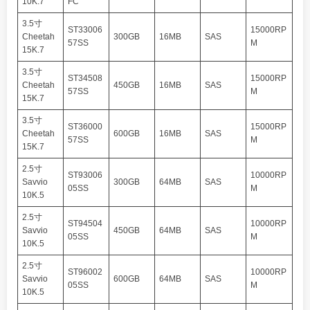
10K.7
FC
3.5寸
ST33006
15000RP
Cheetah
300GB
16MB
SAS
57SS
M
15K.7
3.5寸
ST34508
15000RP
Cheetah
450GB
16MB
SAS
57SS
M
15K.7
3.5寸
ST36000
15000RP
Cheetah
600GB
16MB
SAS
57SS
M
15K.7
2.5寸
ST93006
10000RP
Savvio
300GB
64MB
SAS
05SS
M
10K.5
2.5寸
ST94504
10000RP
Savvio
450GB
64MB
SAS
05SS
M
10K.5
2.5寸
ST96002
10000RP
Savvio
600GB
64MB
SAS
05SS
M
10K.5