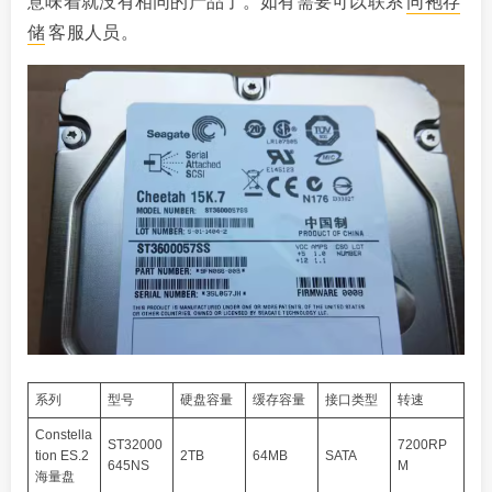
意味着就没有相同的产品了。如有需要可以联系
同袍存
储
客服人员。
系列
型号
硬盘容量
缓存容量
接口类型
转速
Constella
ST32000
7200RP
tion ES.2
2TB
64MB
SATA
645NS
M
海量盘