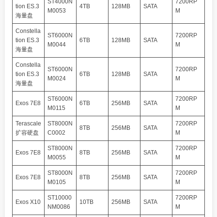
ST4000N
7200RP
tion ES.3
4TB
128MB
SATA
M0053
M
海量盘
Constella
ST6000N
7200RP
tion ES.3
6TB
128MB
SATA
M0044
M
海量盘
Constella
ST6000N
7200RP
tion ES.3
6TB
128MB
SATA
M0024
M
海量盘
ST6000N
7200RP
Exos 7E8
6TB
256MB
SATA
M0115
M
Terascale
ST8000N
7200RP
8TB
256MB
SATA
扩容硬盘
C0002
M
ST8000N
7200RP
Exos 7E8
8TB
256MB
SATA
M0055
M
ST8000N
7200RP
Exos 7E8
8TB
256MB
SATA
M0105
M
ST10000
7200RP
Exos X10
10TB
256MB
SATA
NM0086
M