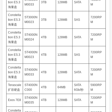
tion ES.3
3TB
128MB
SATA
M0033
M
海量盘
Constella
ST3000N
7200RP
tion ES.3
3TB
128MB
SAS
M0023
M
海量盘
Constella
ST4000N
7200RP
tion ES.3
4TB
128MB
SATA
M0024
M
海量盘
Constella
ST4000N
7200RP
tion ES.3
4TB
128MB
SAS
M0023
M
海量盘
Constella
ST4000N
7200RP
tion ES.3
4TB
128MB
SATA
M0033
M
海量盘
Terascale
ST4000N
SATA
5900RP
4TB
64MB
扩容硬盘
C000
6Gb/秒
M
ST4000N
7200RP
Exos 7E8
4TB
128MB
SATA
M0035
M
Constella