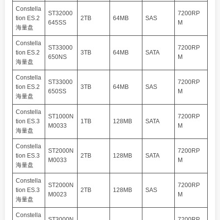
Constella
ST32000
7200RP
tion ES.2
2TB
64MB
SAS
645SS
M
海量盘
Constella
ST33000
7200RP
tion ES.2
3TB
64MB
SATA
650NS
M
海量盘
Constella
ST33000
7200RP
tion ES.2
3TB
64MB
SAS
650SS
M
海量盘
Constella
ST1000N
7200RP
tion ES.3
1TB
128MB
SATA
M0033
M
海量盘
Constella
ST2000N
7200RP
tion ES.3
2TB
128MB
SATA
M0033
M
海量盘
Constella
ST2000N
7200RP
tion ES.3
2TB
128MB
SAS
M0023
M
海量盘
Constella
ST3000N
7200RP