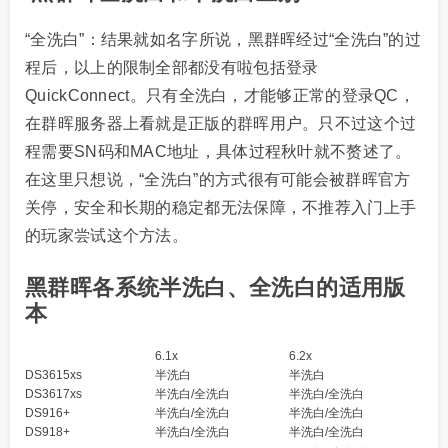
“全洗白”：结果就如名字所说，黑群晖经过“全洗白”的过
程后，以上的限制全部都没有啦包括登录
QuickConnect。只有全洗白，才能够正常的登录QC，
在群晖服务器上看就是正版的群晖用户。只不过这个过
程需要SN码和MAC地址，具体过程秋叶就不赘述了。
在这里只想说，“全洗白”的方式很有可能会被群晖官方
关停，安全和长期的稳定都无法保障，不推荐入门上手
的玩家尝试这个方法。
黑群晖各系统半洗白、全洗白的适用版
本
6.1x
6.2x
DS3615xs
半洗白
半洗白
DS3617xs
半洗白/全洗白
半洗白/全洗白
DS916+
半洗白/全洗白
半洗白/全洗白
DS918+
半洗白/全洗白
半洗白/全洗白