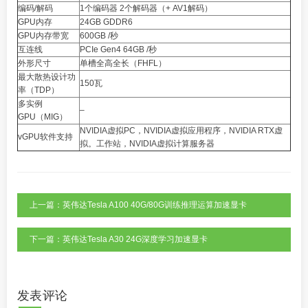
编码/解码
1个编码器 2个解码器（+ AV1解码）
GPU内存
24GB GDDR6
GPU内存带宽
600GB /秒
互连线
PCIe Gen4 64GB /秒
外形尺寸
单槽全高全长（FHFL）
最大散热设计功
150瓦
率（TDP）
多实例
–
GPU（MIG）
NVIDIA虚拟PC，NVIDIA虚拟应用程序，NVIDIA RTX虚
vGPU软件支持
拟。
工作站
，NVIDIA虚拟计算服务器
上一篇：英伟达Tesla A100 40G/80G训练推理运算加速显卡
下一篇：英伟达Tesla A30 24G深度学习加速显卡
发表评论