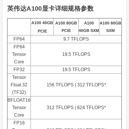
英伟达A100显卡详细规格参数
A100 40GB
A100 80GB
A100
A100 80GB
PCIE
40GB SXM
SXM
PCIE
FP64
9.7 TFLOPS
FP64
Tensor
19.5 TFLOPS
Core
FP32
19.5 TFLOPS
Tensor
Float 32
156 TFLOPS | 312 TFLOPS*
(TF32)
BFLOAT16
Tensor
312 TFLOPS | 624 TFLOPS*
Core
FP16