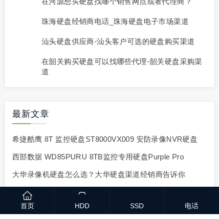
在河源想买硬盘找哪个销售网点或者代理商？
珠海硬盘经销商电话_珠海硬盘电子市场渠道
汕头硬盘供应商-汕头客户可选的硬盘购买渠道
在韶关购买硬盘可以找哪些代理-韶关硬盘采购渠
道
最新文章
希捷酷鹰 8T 监控硬盘ST8000VX009 安防录像NVR硬盘
西部数据 WD85PURU 8TB监控专用硬盘Purple Pro
大华录像机硬盘怎么选？大华硬盘渠道经销商告诉你
三星企业级固态硬盘更新迭代的解析与对比
首页
HDD
SSD
电话
企业级存储大揭秘：三星 PM9A3/PM893/PM1653 凭啥成