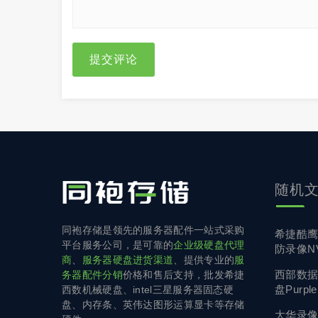
提交评论
随机
同袍存储是领先的服务器配件一站式采购
希捷酷鹰 
平台服务公司，是可靠的
企业级硬盘代理
防录像N
商
、
服务器硬盘进货渠道
、提供专业的
服
西部数据 
务器配件分销
价格和售后支持，批发希捷
盘Purple
西数机械硬盘、intel三星服务器固态硬
盘、内存条、英伟达图形运算显卡等存储
大华录