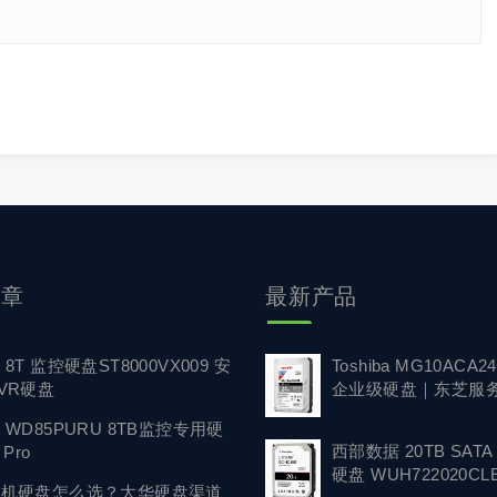
文章
最新产品
8T 监控硬盘ST8000VX009 安
Toshiba MG10ACA24
VR硬盘
企业级硬盘｜东芝服
硬盘供应商
WD85PURU 8TB监控专用硬
西部数据 20TB SAT
 Pro
硬盘 WUH722020CLE
像机硬盘怎么选？大华硬盘渠道