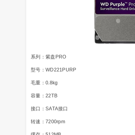
系列：紫盘PRO
型号：WD221PURP
毛重：0.8kg
容量：22TB
接口：SATA接口
转速：7200rpm
缓存：512MB