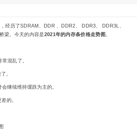
经历了SDRAM、DDR 、DDR2、 DDR3、 DDR3L、
的桥梁。今天的内容是
2021年的内存条价格走势图
。
非常混乱了。
差了。
预计会继续维持缓跌为主的。
更差的。
图