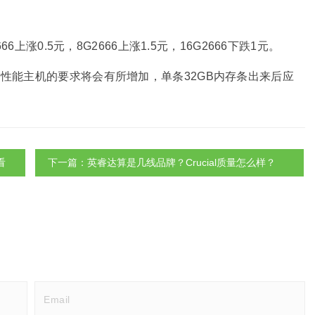
6上涨0.5元，8G2666上涨1.5元，16G2666下跌1元。
高性能主机的要求将会有所增加，单条32GB内存条出来后应
看
下一篇：英睿达算是几线品牌？Crucial质量怎么样？