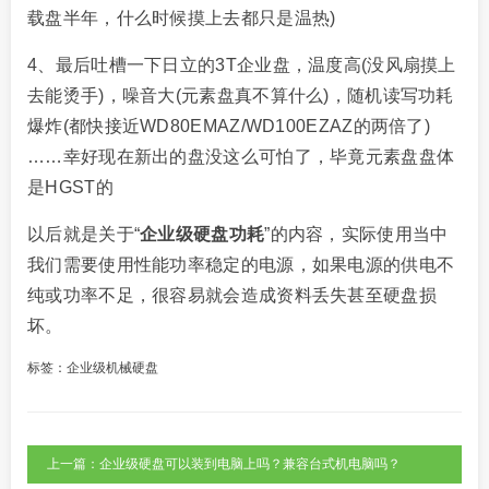
载盘半年，什么时候摸上去都只是温热)
4、最后吐槽一下日立的3T企业盘，温度高(没风扇摸上
去能烫手)，噪音大(元素盘真不算什么)，随机读写功耗
爆炸(都快接近WD80EMAZ/WD100EZAZ的两倍了)
……幸好现在新出的盘没这么可怕了，毕竟元素盘盘体
是HGST的
以后就是关于“
企业级硬盘功耗
”的内容，实际使用当中
我们需要使用性能功率稳定的电源，如果电源的供电不
纯或功率不足，很容易就会造成资料丢失甚至硬盘损
坏。
标签：
企业级机械硬盘
上一篇：企业级硬盘可以装到电脑上吗？兼容台式机电脑吗？