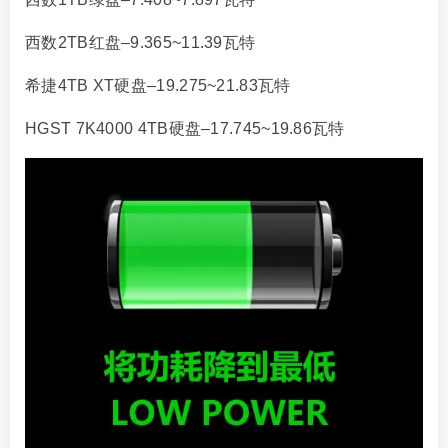
西数2TB红盘–9.365~11.39瓦特
希捷4TB XT硬盘–19.275~21.83瓦特
HGST 7K4000 4TB硬盘–17.745~19.86瓦特