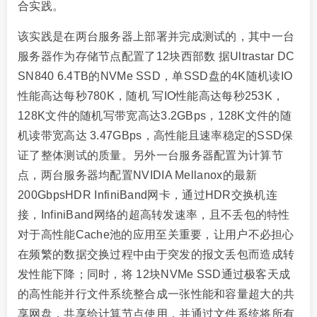
合实践。
该实践是在两台服务器上部署并完成测试的，其中一台
服务器作为存储节点配置了12块西部数 据Ultrastar DC
SN840 6.4TB的NVMe SSD，单SSD盘的4K随机读IO
性能高达每秒780K，随机 写IO性能高达每秒253K，
128K文件的随机写带宽高达3.2GBps，128K文件的随
机读带宽高达 3.47GBps，高性能且速率稳定的SSD保
证了整体测试的质量。另外一台服务器配置为计算节
点，两台服务器均配置NVIDIA Mellanox的最新
200GbpsHDR InfiniBand网卡，通过HDR交换机连
接，InfiniBand网络的超高转发速率，且不丢包的特性
对于高性能Cache池的应用至关重要，让用户不必担心
在频繁的数据交换过程中由于突发的报文丢包而造成转
发性能下降；同时，将 12块NVMe SSD通过极客天成
的高性能并行文件系统整合成一张性能和容量超大的共
享网盘，共享给计算节点使用，并通过文件系统将所有