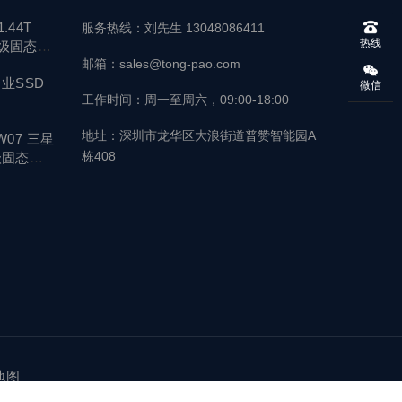
1.44T
服务热线：刘先生 13048086411
热线
业级固态硬
邮箱：sales@tong-pao.com
的企业SSD
微信
工作时间：周一至周六，09:00-18:00
地址：深圳市龙华区大浪街道普赞智能园A
0W07 三星
栋408
业级固态硬
地图