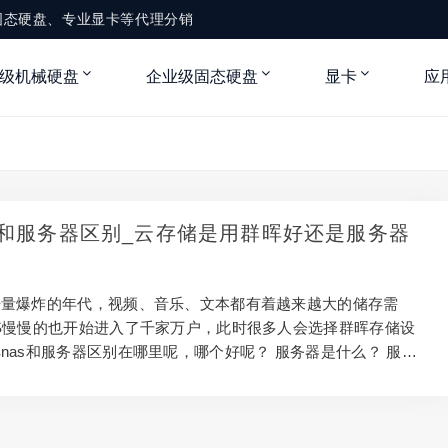
固态硬盘、专业显卡等代理分销
级机械硬盘
企业级固态硬盘
显卡
应
S和服务器区别_云存储是用群晖好还是服务器
据量爆炸的年代，视频、音乐、文本都有着越来越大的储存需
S慢慢的也开始进入了千家万户，此时很多人会选择群晖存储设
nas和服务器区别在哪里呢，哪个好呢？ 服务器是什么？ 服务
理资源并为用户提供服务的计算机软件，通常分为文件服务器、
器和应用程序服务器。运行以上软件的计算机或计算机系统也被
相对于普通PC来说，服务器在稳定性、安全性、性能等方面都
此CPU、芯片组、内存、磁盘系统、网络等硬件和普通计算机