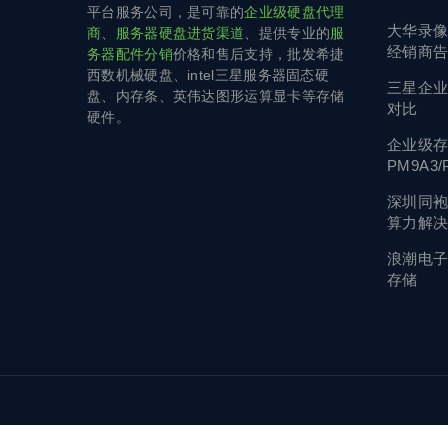
平台服务公司，是可靠的
企业级硬盘代理
大华录
商
、
服务器硬盘进货渠道
、提供专业的
服
经销商
务器配件分销
价格和售后支持，批发希捷
西数机械硬盘、intel三星服务器固态硬
三星企
盘、内存条、英伟达图形运算显卡等存储
对比
硬件。
企业级
PM9A3
选？
深圳同
算力解决
浪潮电子
存储
C