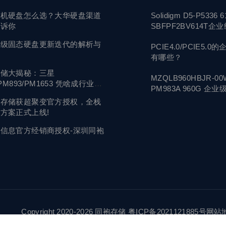
像机硬盘怎么选？大华硬盘渠道
Solidigm D5-P5336 6
告诉你
SBFPF2BV614T企
盘
业级固态硬盘更新迭代的解析与
PCIE4.0/PCIE5.0
有哪些？
存储大揭秘：三星
MZQLB960HBJR-0
/PM893/PM1653 凭啥成行业首
PM983A 960G 企
盘
袍存储获超聚变官方授权，全栈
方案正式上线!
信息官方经销商授权-深圳同袍
opyright 2020-2026 同袍存储
粤ICP备2021121885号
网站