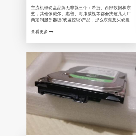
主流机械硬盘品牌无非就三个：希捷、西部数据和东
芝，其他像戴尔、惠普、海康威视等都会找这几大厂
商定制服务器级(或监控级)产品，那么东莞想买硬盘找
哪个销售网点或者代理商呢? 东莞客户靠谱的硬盘购
查看更多
买渠道 在购买固态硬盘的过程中，千万千万千万不要
贪…