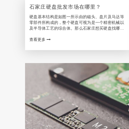
石家庄硬盘批发市场在哪里？
硬盘基本结构是如图一所示由的磁头、盘片及马达等
零部件所构成的，整个硬盘可视为是一个精密机械以
及半导体工艺的综合体。那么石家庄想买硬盘找哪个
销售网点或者代理商呢? 石家庄客户靠谱的硬盘购买
查看更多
渠道 数据仍在无限增长，而如同计算领域的摩尔定律
一样，…