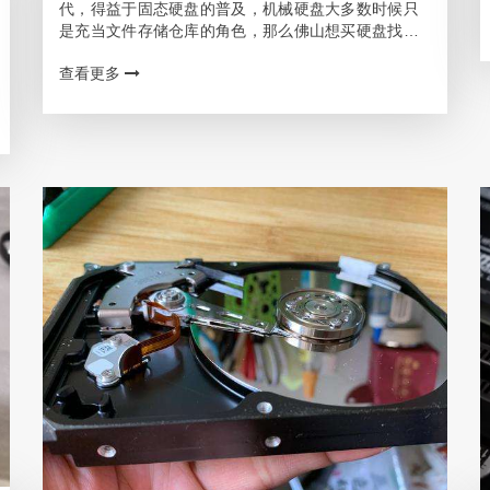
代，得益于固态硬盘的普及，机械硬盘大多数时候只
是充当文件存储仓库的角色，那么佛山想买硬盘找哪
个销售网点或者代理商呢? 佛山客户靠谱的硬盘购买
查看更多
渠道 常见的家用级机械硬盘一般是5400rpm(每分
钟…