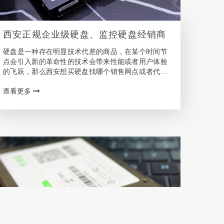
西安正规企业级硬盘、监控硬盘经销商
硬盘是一种存在明显技术代差的商品，在某个时间节
点会引入新的革命性的技术会带来性能或者用户体验
的飞跃，那么西安想买硬盘找哪个销售网点或者代理
商呢? 西安客户可选的硬盘购买渠道 一般来说，机械
查看更多
硬盘的MTBF(Mean Time Between …