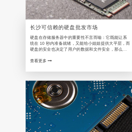
长沙可信赖的硬盘批发市场
硬盘在存储服务器中的重要性不言而喻：它既能让系
统在 10 秒内准备就绪，又能给小姐姐提供大平层，而
硬盘的安全也决定了用户的数据和文件安全，那么长
沙想买硬盘找哪个销售网点或者代理商呢? 长沙客户
查看更多
可选的硬盘购买渠道 现在市面上是没有专门设计的
所…