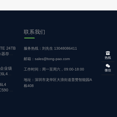
联系我们
TE 24TB
服务热线：刘先生 13048086411
务器存储
热线
邮箱：sales@tong-pao.com
A 企业级
工作时间：周一至周六，09:00-18:00
微信
6L4
地址：深圳市龙华区大浪街道普赞智能园A
6L4
栋408
HC590 企