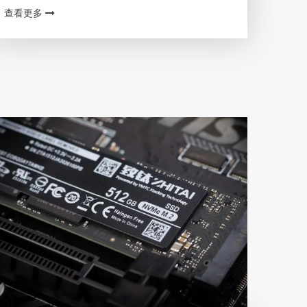
查看更多
靠谱的硬盘购买渠道 “硬盘”一般是指“电脑硬盘”，是
以…