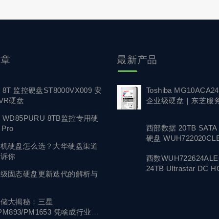
文章
最新产品
8T 监控硬盘ST8000VX009 安
Toshiba MG10ACA24
VR硬盘
企业级硬盘｜东芝服
硬盘供应商
WD85PURU 8TB监控专用硬
西部数据 20TB SAT
 Pro
硬盘 WUH722020CLE
像机硬盘怎么选？大华硬盘渠道
Ultrastar DC HC560
告诉你
西数WUH722624ALE
24TB Ultrastar DC 
业级固态硬盘更新迭代的解析与
业级机械硬盘
存储大揭秘：三星
/PM893/PM1653 凭啥成行业首