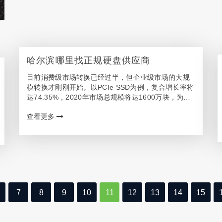
哈尔滨哪里找正规硬盘供应商
目前消费级市场转换已经过半，但企业级市场的大规
模转换才刚刚开始。以PCIe SSD为例，复合增长率将
达74.35%，2020年市场总规模将达1600万块，为数
千亿元量级。那么哈尔滨想买硬盘找哪个销售网点或
查看更多
者代理商呢? 哈尔滨客户可信赖的硬盘…
7
8
9
10
11
12
13
14
15