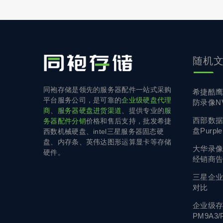
随机
同袍存储是领先的服务器配件一站式采购
希捷酷鹰 
平台服务公司，是可靠的
企业级硬盘代理
防录像N
商
、
服务器硬盘进货渠道
、提供专业的
服
西部数据 
务器配件分销
价格和售后支持，批发希捷
盘Purple
西数机械硬盘、intel三星服务器固态硬
盘、内存条、英伟达图形运算显卡等存储
大华录
硬件。
经销商
三星企
对比
企业级
PM9A3