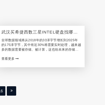
武汉买希捷西数三星INTEL硬盘找哪
家？
全球数据领域将从2018年的33泽字节增长到2025年
的175泽字节，其中有近30%将需要实时处理，越来越
多的数据需要被存储、被计算，这也给未来的存储计
算市场带来了机会。那么武汉想买硬盘找哪个销售网
查看更多
点或者代理商呢? 武汉可信赖的硬盘购买渠道…
16