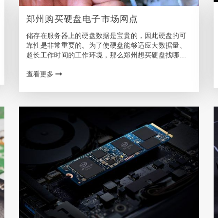
郑州购买硬盘电子市场网点
储存在服务器上的硬盘数据是宝贵的，因此硬盘的可
靠性是非常重要的。为了使硬盘能够适应大数据量、
超长工作时间的工作环境，那么郑州想买硬盘找哪个
销售网点或者代理商呢? 郑州客户可选的硬盘购买渠
查看更多
道 固态硬盘本身并不算十分精密的电脑配件，但它也
具备了…