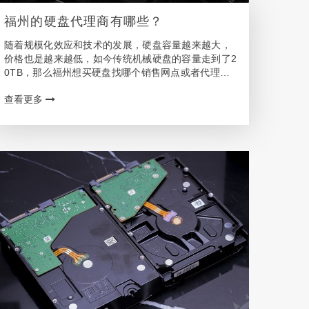
福州的硬盘代理商有哪些？
随着规模化效应和技术的发展，硬盘容量越来越大，
价格也是越来越低，如今传统机械硬盘的容量走到了2
0TB，那么福州想买硬盘找哪个销售网点或者代理商
呢? 福州客户可选的硬盘购买渠道 去年我买的硬盘价
查看更多
格也一般，不能算便宜。毕竟之前卖到过109，还有…