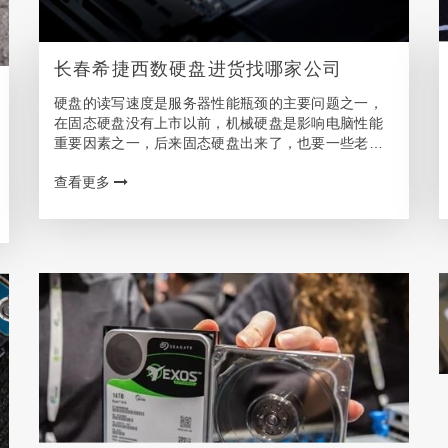
长春希捷西数硬盘进货找哪家公司
硬盘的读写速度是服务器性能瓶颈的主要问题之一，
在固态硬盘没有上市以前，机械硬盘是影响电脑性能
重要因素之一，后来固态硬盘出来了，也要一些老一
点的机器迎来了第二春，那么长春想买硬盘找哪个销
查看更多
售网点或者代理商呢? 长春客户可选的硬盘购买渠道
服务器…