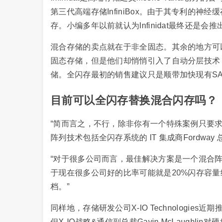
第三代高端存储InfiniBox。由于其专利的
存。小编多年以前就认为Infinidat最终还
混合存储的卖点就在于非全固态。其余的地方可
固态存储，但是他们却悄悄引入了自动分层技术
储。全闪存最初的销售建议只是顺带加快现有S
目前可以全闪存替换混合闪存吗？
“简而言之，不行，除非你有一个特殊案例只要
阵列技术包括全闪存系统的 IT 集成商Fordway 总经理
“对于很多公司而言，最佳解决方案是一个混合
于现在很多公司好的比率可能就是20%闪存容量
档。”
同样地，存储研发公司X-IO Technologi
但X-IO战略&通信副总裁Gavin McLaughli