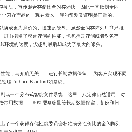
神经缓存算法，宣传混合存储比全闪存还快，因此一直抵制全闪
是会推出全闪存产品的，现在看来，我的预测又证明是正确的。
以换成更为廉价的、慢速的硬盘。虽然全闪存阵列厂商只推
，进而拖慢了整台存储的性能，也包括云存储或者对象存
AN环境的速度，没想到最后却成为了最大的噱头。
求性能，与介质无关——进行长期数据保留。”为客户实现不同
Richard Blanford如是说。
阵列或一个分布式智能文件系统，这里二八定律仍然适用，对
给常用数据——80%硬盘容量给长期数据保留，备份和归
es近期推出了一个获得存储性能委员会标准满分性价比的全闪阵列。
n对硬盘未死也表示认同。