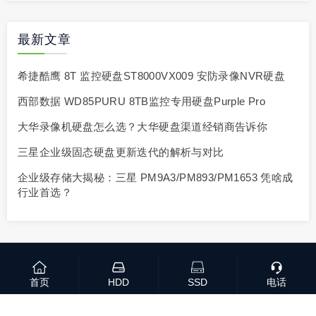
最新文章
希捷酷鹰 8T 监控硬盘ST8000VX009 安防录像NVR硬盘
西部数据 WD85PURU 8TB监控专用硬盘Purple Pro
大华录像机硬盘怎么选？大华硬盘渠道经销商告诉你
三星企业级固态硬盘更新迭代的解析与对比
企业级存储大揭秘：三星 PM9A3/PM893/PM1653 凭啥成
行业首选？
Copyright 2020-2026 同袍存储
粤ICP备2021121885
首页
HDD
SSD
电话
号
网站地图