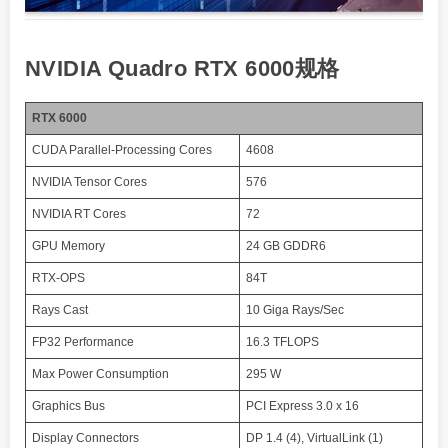
NVIDIA Quadro RTX 6000规格
RTX 6000
CUDA Parallel-Processing Cores
4608
NVIDIA Tensor Cores
576
NVIDIA RT Cores
72
GPU Memory
24 GB GDDR6
RTX-OPS
84T
Rays Cast
10 Giga Rays/Sec
FP32 Performance
16.3 TFLOPS
Max Power Consumption
295 W
Graphics Bus
PCI Express 3.0 x 16
Display Connectors
DP 1.4 (4), VirtualLink (1)