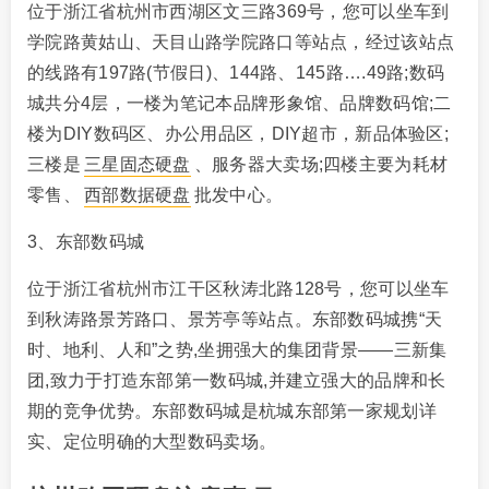
位于浙江省杭州市西湖区文三路369号，您可以坐车到
学院路黄姑山、天目山路学院路口等站点，经过该站点
的线路有197路(节假日)、144路、145路….49路;数码
城共分4层，一楼为笔记本品牌形象馆、品牌数码馆;二
楼为DIY数码区、办公用品区，DIY超市，新品体验区;
三楼是
三星固态硬盘
、服务器大卖场;四楼主要为耗材
零售、
西部数据硬盘
批发中心。
3、东部数码城
位于浙江省杭州市江干区秋涛北路128号，您可以坐车
到秋涛路景芳路口、景芳亭等站点。东部数码城携“天
时、地利、人和”之势,坐拥强大的集团背景——三新集
团,致力于打造东部第一数码城,并建立强大的品牌和长
期的竞争优势。东部数码城是杭城东部第一家规划详
实、定位明确的大型数码卖场。