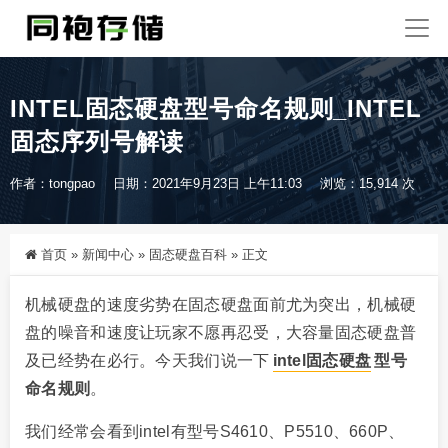
INTEL固态硬盘型号命名规则_INTEL
固态序列号解读
作者：tongpao
日期：2021年9月23日 上午11:03
浏览：15,914 次
首页
»
新闻中心
»
固态硬盘百科
»
正文
机械硬盘的速度劣势在固态硬盘面前尤为突出，机械硬
盘的噪音和速度让玩家不愿再忍受，大容量固态硬盘普
及已经势在必行。今天我们说一下
intel固态硬盘
型号
命名规则
。
我们经常会看到intel有型号S4610、P5510、660P、