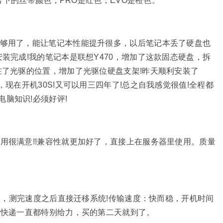
型号下的丝带颜色，PRO是红色，EVO是橙色。
该够用了，能让笔记本性能提升很多，以后笔记本丢了硬盘也
安装完成!我的笔记本是联想Y470，增加了这款固态硬盘，拆
在了光驱的位置，增加了光驱位硬盘支架!昨天顺利安装了
，现在开机30S!又可以用三四年了!总之自我感觉很值!全程都
脑知识!必须好评!
用很满意!!兼容性就更加好了，直接上在服务器里使用。质量
硬盘，测完速度之后直接迁移系统!传输速度：快而稳，开机时间
的快递一直都特别给力，买的第二天就到了。