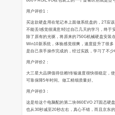
860 PRO/EVO在包装上的一个显著区别就是
用户评价1：
买这款硬盘用在笔记本上面做系统盘的，2T应
不能丢!感觉很满意!经过自己几天的学习，终于
除了原有的光驱，将原来的750G机械硬盘安装
Win10新系统，体验感觉很爽，速度提升了很多
是自己亲手操作完成的，经过实践，学习了不少电
用户评价2：
大三星大品牌值得信赖!传输速度很快很稳定，使
可靠保障5年时间。做工精细质量好。
用户评价3：
这是给这个电脑配的第二块860EVO 2T固态
也从30秒减至20秒左右，真心不错，而且京东